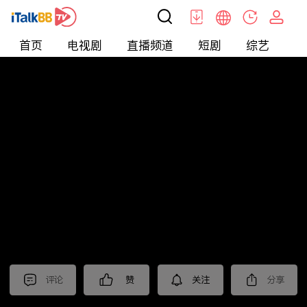
首页
电视剧
直播频道
短剧
综艺
电
北美
>
新闻
>
枫叶快讯_普语
评论
赞
关注
分享