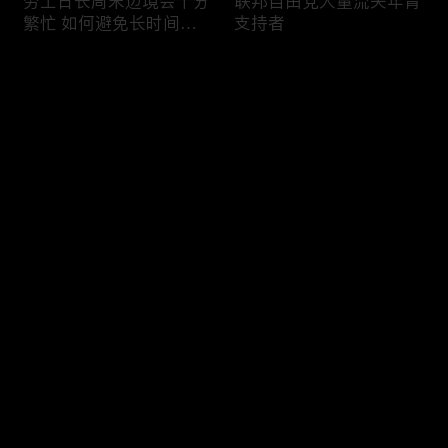
劳工日长周末边境会十分
联邦自由党大量流失年青
繁忙 如何避免长时间等
支持者
候
评论
您还没有登录，请先登录
加国三成华人曾遭到歧视
渥太华修订法例解决婴儿
登录
情况
奶粉短缺问题
最新评论
最热
/
最新
快来抢沙发～
今年大部份家庭返校购物
加国涉虛擬货币诈骗案越
消费会减少
来越来多