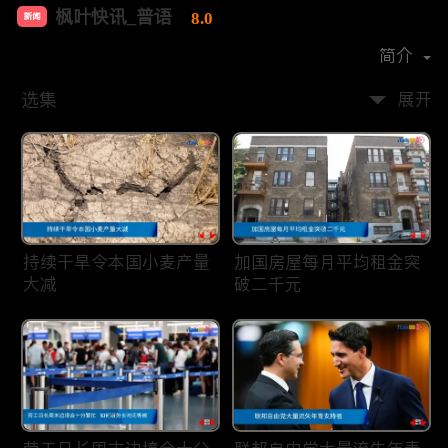
枫叶快讯_普语
8.0
新闻
首播时间：
2020-08
简介
选集
展开
持续干旱令本国小麦产量
加国房屋每月平均租金突
大减
破二千元