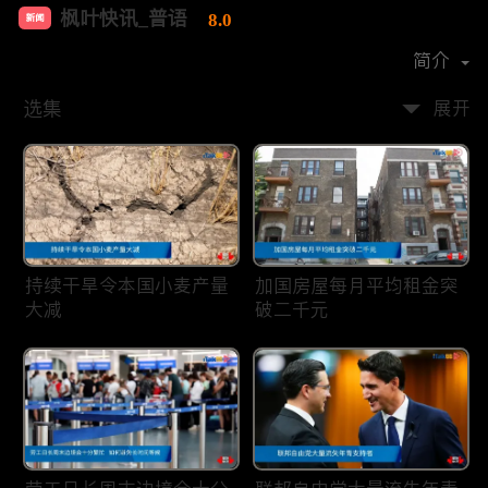
枫叶快讯_普语
8.0
新闻
首播时间：
2020-08
简介
选集
展开
持续干旱令本国小麦产量
加国房屋每月平均租金突
大减
破二千元