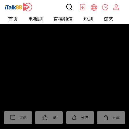
首页
电视剧
直播频道
短剧
综艺
电
北美
>
新闻
>
枫叶快讯_普语
评论
赞
关注
分享