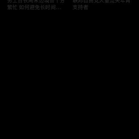
劳工日长周末边境会十分
联邦自由党大量流失年青
繁忙 如何避免长时间等
支持者
候
评论
您还没有登录，请先登录
加国三成华人曾遭到歧视
渥太华修订法例解决婴儿
登录
情况
奶粉短缺问题
最新评论
最热
/
最新
快来抢沙发～
今年大部份家庭返校购物
加国涉虛擬货币诈骗案越
消费会减少
来越来多