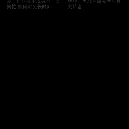
劳工日长周末边境会十分
联邦自由党大量流失年青
繁忙 如何避免长时间等
支持者
候
评论
您还没有登录，请先登录
加国三成华人曾遭到歧视
渥太华修订法例解决婴儿
登录
情况
奶粉短缺问题
最新评论
最热
/
最新
快来抢沙发～
今年大部份家庭返校购物
加国涉虛擬货币诈骗案越
消费会减少
来越来多