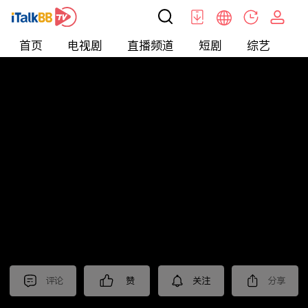
首页
电视剧
直播频道
短剧
综艺
电
北美
>
新闻
>
枫叶快讯_普语
评论
赞
关注
分享