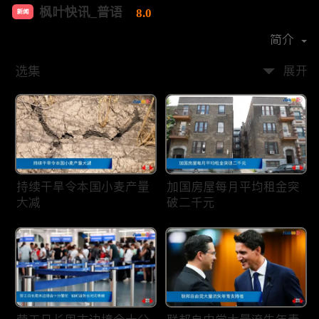
枫叶快讯_普语
8.0
新闻
首播时间：
2020-08
简介
选集
展开
持续干旱令本国小麦产量
加国房屋每月平均租金突
大减
破二千元