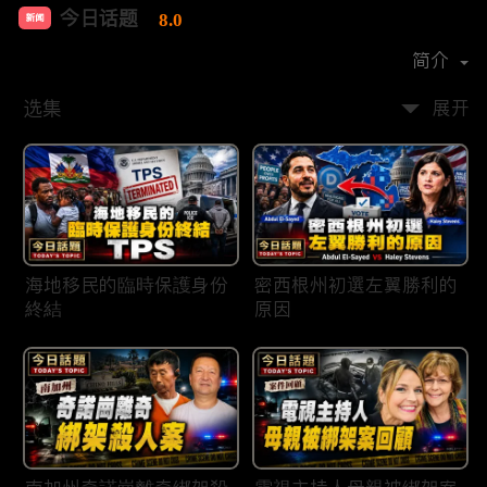
今日话题
8.0
新闻
首播时间：
2020-03
简介
选集
展开
海地移民的臨時保護身份
密西根州初選左翼勝利的
終結
原因