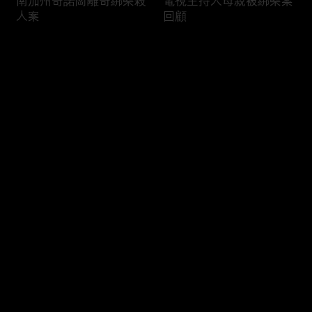
南加州奇諾崗離奇綁架殺
電視主持人母親被綁架案
人案
回顧
评论
您还没有登录，请先登录
俄亥俄聯邦參衆議員的家
中國男子在美國找代孕的
登录
族之爭
大麻煩
最新评论
最热
/
最新
快来抢沙发～
福奇聽證會的背景和法律
首都華盛頓倒影池之爭持
問題
續發酵