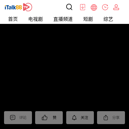
首页
电视剧
直播频道
短剧
综艺
电
北美
>
新闻
>
今日话题
评论
赞
关注
分享