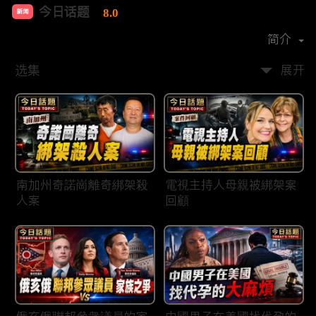
今日话题
8.0
新闻
首播时间：
2020-03
简介
选集
展开
南加州奇諾崗離奇綁架殺
電視主持人母親被綁架案
人案
回顧