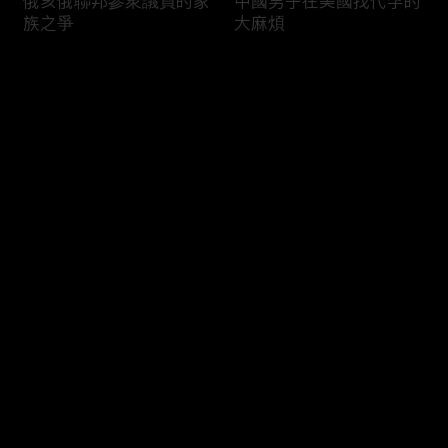
俄亥俄聯邦參衆議員的家
中國男子在美國找代孕的
族之爭
大麻煩
评论
您还没有登录，请先登录
福奇聽證會的背景和法律
首都華盛頓倒影池之爭持
登录
問題
續發酵
最新评论
最热
/
最新
快来抢沙发～
司法部長提名人參議院受
國際足協的股權計劃面臨
阻
反彈