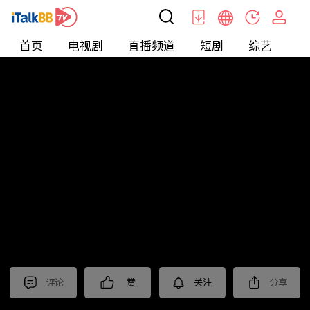
首页
电视剧
直播频道
短剧
综艺
电
北美
>
新闻
>
今日话题
评论
赞
关注
分享