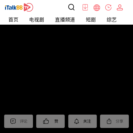
首页
电视剧
直播频道
短剧
综艺
电
北美
>
新闻
>
今日话题
评论
赞
关注
分享