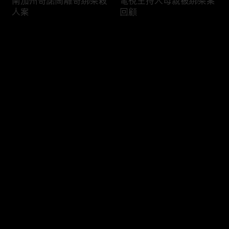
南加州奇諾崗離奇綁架殺
電視主持人母親被綁架案
人案
回顧
评论
您还没有登录，请先登录
俄亥俄聯邦參衆議員的家
中國男子在美國找代孕的
登录
族之爭
大麻煩
最新评论
最热
/
最新
快来抢沙发～
福奇聽證會的背景和法律
首都華盛頓倒影池之爭持
問題
續發酵