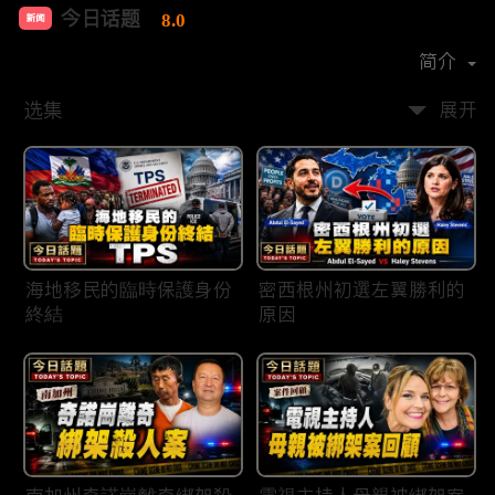
今日话题
8.0
新闻
首播时间：
2020-03
简介
选集
展开
海地移民的臨時保護身份
密西根州初選左翼勝利的
終結
原因