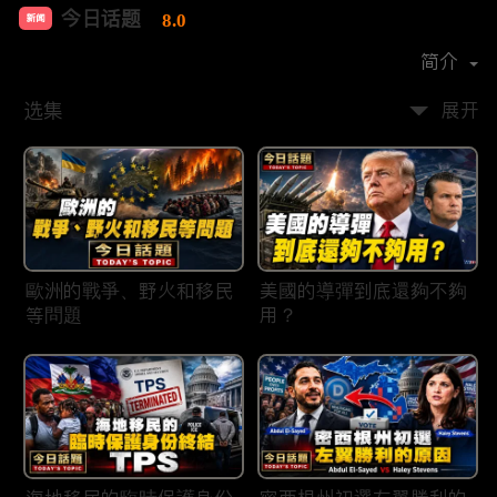
今日话题
8.0
新闻
首播时间：
2020-03
简介
选集
展开
歐洲的戰爭、野火和移民
美國的導彈到底還夠不夠
等問題
用？