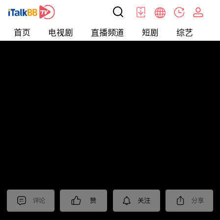
首页
电视剧
直播频道
短剧
综艺
电
北美
>
新闻
>
今日话题
评论
赞
关注
分享