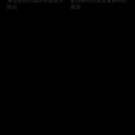
海地移民的臨時保護身份
密西根州初選左翼勝利的
終結
原因
评论
您还没有登录，请先登录
南加州奇諾崗離奇綁架殺
電視主持人母親被綁架案
登录
人案
回顧
最新评论
最热
/
最新
快来抢沙发～
俄亥俄聯邦參衆議員的家
中國男子在美國找代孕的
族之爭
大麻煩