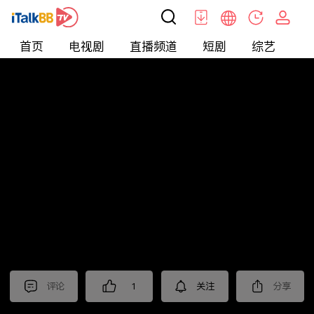
首页
电视剧
直播频道
短剧
综艺
电
北美
>
新闻
>
今日话题
评论
1
关注
分享