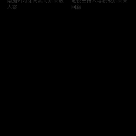
南加州奇諾崗離奇綁架殺
電視主持人母親被綁架案
人案
回顧
评论
您还没有登录，请先登录
俄亥俄聯邦參衆議員的家
中國男子在美國找代孕的
登录
族之爭
大麻煩
最新评论
最热
/
最新
快来抢沙发～
福奇聽證會的背景和法律
首都華盛頓倒影池之爭持
問題
續發酵