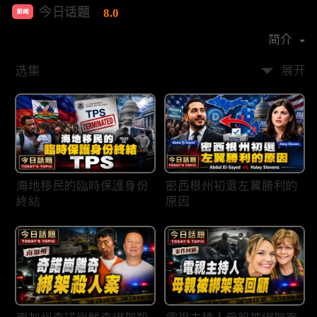
今日话题
8.0
新闻
首播时间：
2020-03
简介
选集
展开
海地移民的臨時保護身份
密西根州初選左翼勝利的
終結
原因