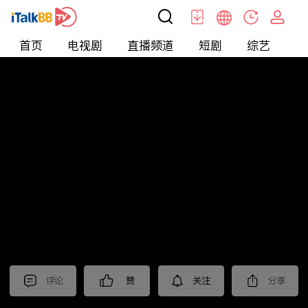
首页
电视剧
直播频道
短剧
综艺
电
北美
>
新闻
>
今日话题
评论
赞
关注
分享