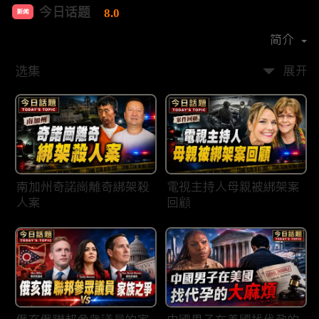
今日话题
8.0
新闻
首播时间：
2020-03
简介
选集
展开
南加州奇諾崗離奇綁架殺
電視主持人母親被綁架案
人案
回顧