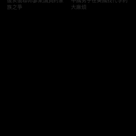
俄亥俄聯邦參衆議員的家
中國男子在美國找代孕的
族之爭
大麻煩
评论
您还没有登录，请先登录
福奇聽證會的背景和法律
首都華盛頓倒影池之爭持
登录
問題
續發酵
最新评论
最热
/
最新
快来抢沙发～
司法部長提名人參議院受
國際足協的股權計劃面臨
阻
反彈