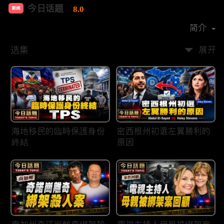
今日话题
8.0
新闻
首播时间：
2020-03
简介
选集
展开
海地移民的臨時保護身份
密西根州初選左翼勝利的
終結
原因