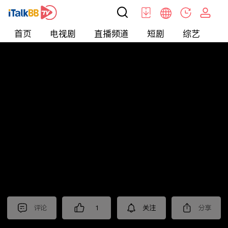
首页
电视剧
直播频道
短剧
综艺
电
北美
>
新闻
>
今日话题
评论
1
关注
分享