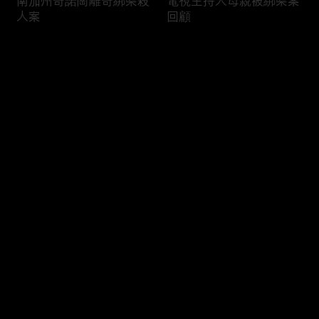
南加州奇諾崗離奇綁架殺
電視主持人母親被綁架案
人案
回顧
评论
您还没有登录，请先登录
俄亥俄聯邦參衆議員的家
中國男子在美國找代孕的
登录
族之爭
大麻煩
最新评论
最热
/
最新
快来抢沙发～
福奇聽證會的背景和法律
首都華盛頓倒影池之爭持
問題
續發酵