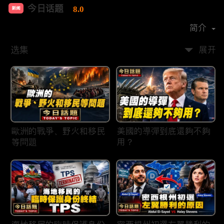
今日话题
8.0
新闻
首播时间：
2020-03
简介
选集
展开
歐洲的戰爭、野火和移民
美國的導彈到底還夠不夠
等問題
用？