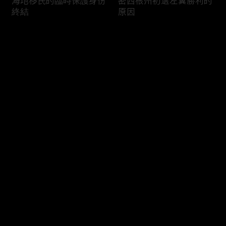
海地移民的臨時保護身份
密西根州初選左翼勝利的
終結
原因
评论
您还没有登录，请先登录
南加州奇諾崗離奇綁架殺
電視主持人母親被綁架案
登录
人案
回顧
最新评论
最热
/
最新
快来抢沙发～
俄亥俄聯邦參衆議員的家
中國男子在美國找代孕的
族之爭
大麻煩