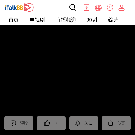
首页
电视剧
直播频道
短剧
综艺
电
北美
>
新闻
>
今日话题
评论
3
关注
分享