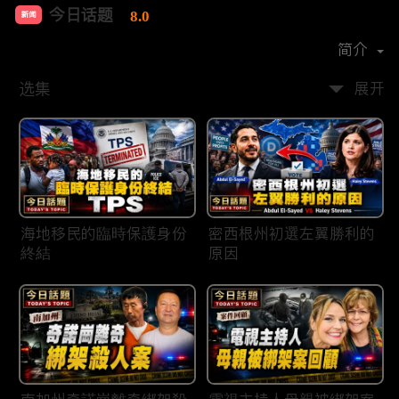
今日话题
8.0
新闻
首播时间：
2020-03
简介
选集
展开
海地移民的臨時保護身份
密西根州初選左翼勝利的
終結
原因