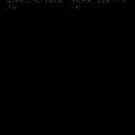
南加州奇諾崗離奇綁架殺
電視主持人母親被綁架案
人案
回顧
评论
您还没有登录，请先登录
俄亥俄聯邦參衆議員的家
中國男子在美國找代孕的
登录
族之爭
大麻煩
最新评论
最热
/
最新
快来抢沙发～
福奇聽證會的背景和法律
首都華盛頓倒影池之爭持
問題
續發酵