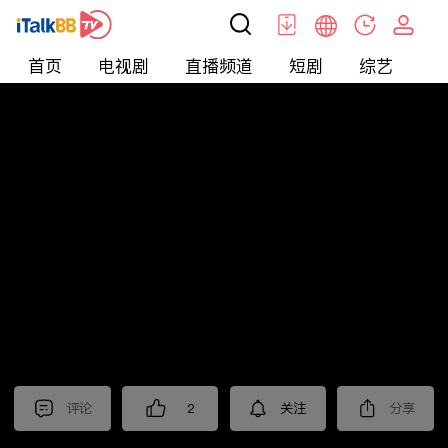
首页
电视剧
直播频道
短剧
综艺
电
北美
>
新闻
>
今日话题
评论
2
关注
分享