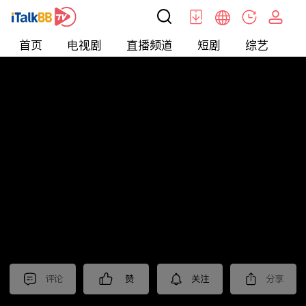
首页
电视剧
直播频道
短剧
综艺
电
北美
>
新闻
>
今日话题
评论
赞
关注
分享