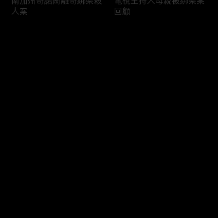
南加州奇諾崗離奇綁架殺
電視主持人母親被綁架案
人案
回顧
评论
您还没有登录，请先登录
俄亥俄聯邦參衆議員的家
中國男子在美國找代孕的
登录
族之爭
大麻煩
最新评论
最热
/
最新
快来抢沙发～
福奇聽證會的背景和法律
首都華盛頓倒影池之爭持
問題
續發酵