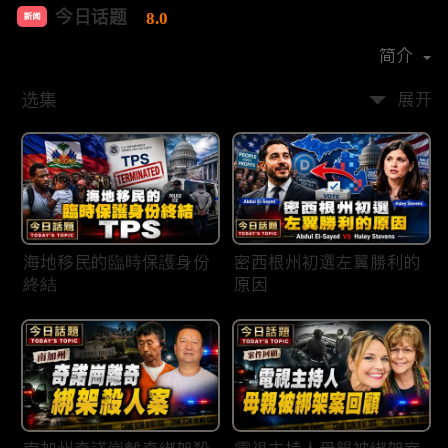
今日话题
8.0
新闻
首播时间：
2020-03
简介
选集
展开
海地移民的臨時保護身份
密西根州初選左翼勝利的
終結
原因