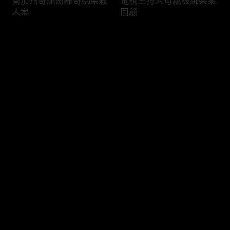
南加州奇諾崗離奇綁架殺
電視主持人母親被綁架案
人案
回顧
评论
您还没有登录，请先登录
俄亥俄聯邦參衆議員的家
中國男子在美國找代孕的
登录
族之爭
大麻煩
最新评论
最热
/
最新
快来抢沙发～
福奇聽證會的背景和法律
首都華盛頓倒影池之爭持
問題
續發酵