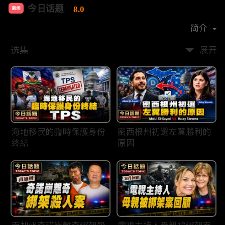
今日话题
8.0
新闻
首播时间：
2020-03
简介
选集
展开
海地移民的臨時保護身份
密西根州初選左翼勝利的
終結
原因