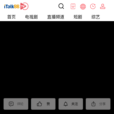
首页
电视剧
直播频道
短剧
综艺
电
北美
>
新闻
>
今日话题
评论
赞
关注
分享