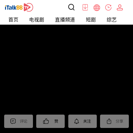
首页
电视剧
直播频道
短剧
综艺
电
北美
>
新闻
>
今日话题
评论
赞
关注
分享