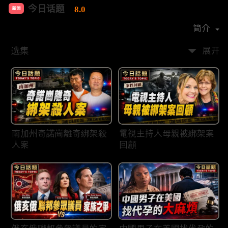
今日话题
8.0
新闻
首播时间：
2020-03
简介
选集
展开
南加州奇諾崗離奇綁架殺
電視主持人母親被綁架案
人案
回顧