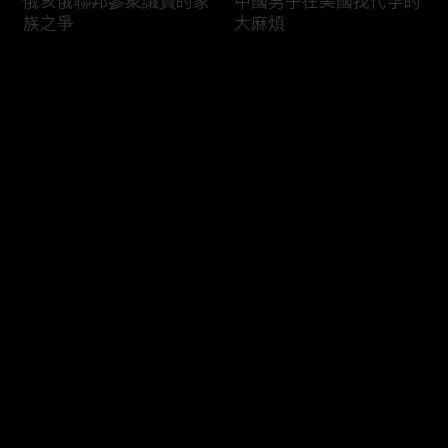
俄亥俄聯邦參衆議員的家
中國男子在美國找代孕的
族之爭
大麻煩
评论
您还没有登录，请先登录
福奇聽證會的背景和法律
首都華盛頓倒影池之爭持
登录
問題
續發酵
最新评论
最热
/
最新
快来抢沙发～
司法部長提名人參議院受
國際足協的股權計劃面臨
阻
反彈