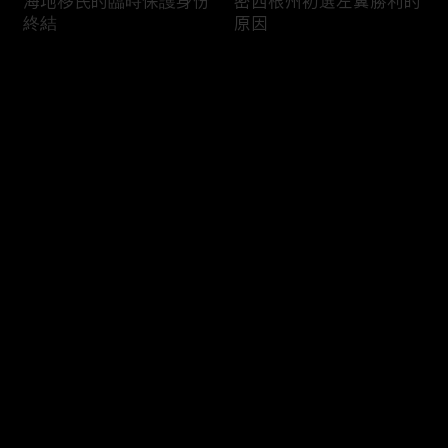
海地移民的臨時保護身份
密西根州初選左翼勝利的
終結
原因
评论
您还没有登录，请先登录
南加州奇諾崗離奇綁架殺
電視主持人母親被綁架案
登录
人案
回顧
最新评论
最热
/
最新
快来抢沙发～
俄亥俄聯邦參衆議員的家
中國男子在美國找代孕的
族之爭
大麻煩