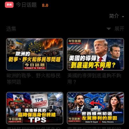
今日话题
8.0
新闻
首播时间：
2020-03
简介
选集
展开
歐洲的戰爭、野火和移民
美國的導彈到底還夠不夠
等問題
用？