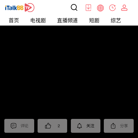
首页
电视剧
直播频道
短剧
综艺
电
北美
>
新闻
>
今日话题
评论
2
关注
分享