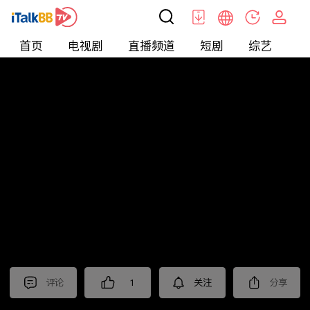
首页
电视剧
直播频道
短剧
综艺
电
北美
>
新闻
>
今日话题
评论
1
关注
分享