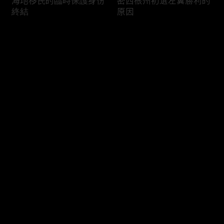
海地移民的臨時保護身份
密西根州初選左翼勝利的
終結
原因
评论
您还没有登录，请先登录
南加州奇諾崗離奇綁架殺
電視主持人母親被綁架案
登录
人案
回顧
最新评论
最热
/
最新
快来抢沙发～
俄亥俄聯邦參衆議員的家
中國男子在美國找代孕的
族之爭
大麻煩