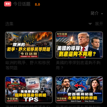
今日话题
8.0
新闻
首播时间：
2020-03
简介
选集
展开
歐洲的戰爭、野火和移民
美國的導彈到底還夠不夠
等問題
用？