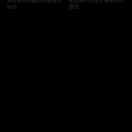
海地移民的臨時保護身份
密西根州初選左翼勝利的
終結
原因
评论
您还没有登录，请先登录
南加州奇諾崗離奇綁架殺
電視主持人母親被綁架案
登录
人案
回顧
最新评论
最热
/
最新
快来抢沙发～
俄亥俄聯邦參衆議員的家
中國男子在美國找代孕的
族之爭
大麻煩