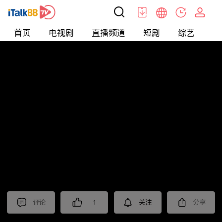
首页
电视剧
直播频道
短剧
综艺
电
北美
>
新闻
>
今日话题
评论
1
关注
分享