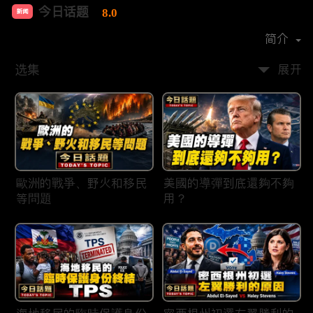
今日话题
8.0
新闻
首播时间：
2020-03
简介
选集
展开
歐洲的戰爭、野火和移民
美國的導彈到底還夠不夠
等問題
用？