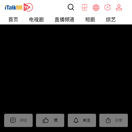
首页
电视剧
直播频道
短剧
综艺
电
北美
>
新闻
>
今日话题
评论
赞
关注
分享