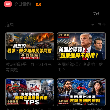
今日话题
8.0
新闻
首播时间：
2020-03
简介
选集
展开
歐洲的戰爭、野火和移民
美國的導彈到底還夠不夠
等問題
用？