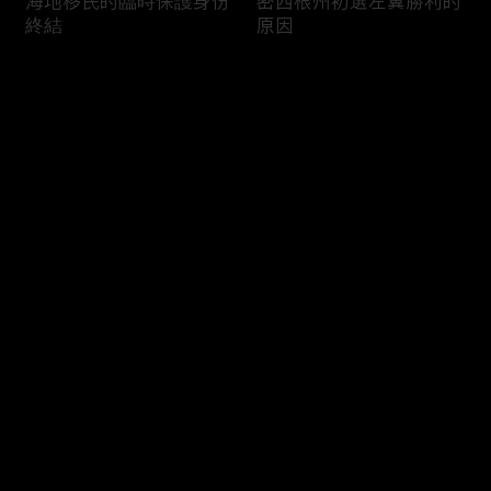
海地移民的臨時保護身份
密西根州初選左翼勝利的
終結
原因
评论
您还没有登录，请先登录
南加州奇諾崗離奇綁架殺
電視主持人母親被綁架案
登录
人案
回顧
最新评论
最热
/
最新
快来抢沙发～
俄亥俄聯邦參衆議員的家
中國男子在美國找代孕的
族之爭
大麻煩