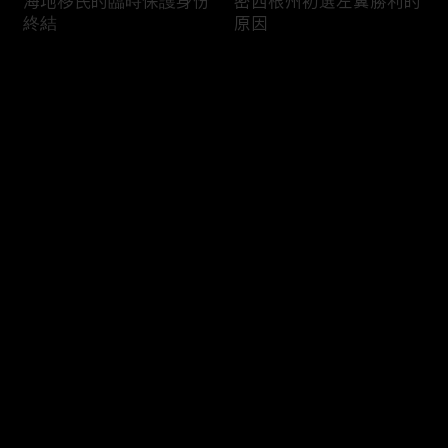
海地移民的臨時保護身份
密西根州初選左翼勝利的
終結
原因
评论
您还没有登录，请先登录
南加州奇諾崗離奇綁架殺
電視主持人母親被綁架案
登录
人案
回顧
最新评论
最热
/
最新
快来抢沙发～
俄亥俄聯邦參衆議員的家
中國男子在美國找代孕的
族之爭
大麻煩