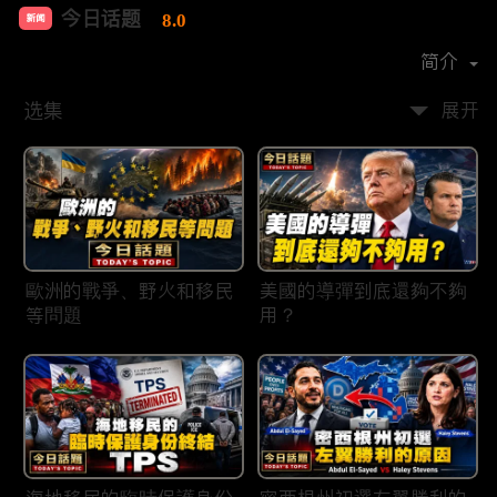
今日话题
8.0
新闻
首播时间：
2020-03
简介
选集
展开
歐洲的戰爭、野火和移民
美國的導彈到底還夠不夠
等問題
用？