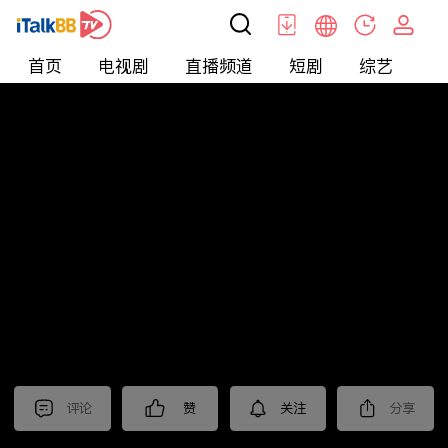
首页
电视剧
直播频道
短剧
综艺
电
北美
>
新闻
>
今日话题
评论
赞
关注
分享