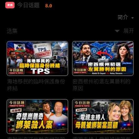
今日话题
8.0
新闻
首播时间：
2020-03
简介
选集
展开
海地移民的臨時保護身份
密西根州初選左翼勝利的
終結
原因