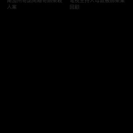
南加州奇諾崗離奇綁架殺
電視主持人母親被綁架案
人案
回顧
评论
您还没有登录，请先登录
俄亥俄聯邦參衆議員的家
中國男子在美國找代孕的
登录
族之爭
大麻煩
最新评论
最热
/
最新
快来抢沙发～
福奇聽證會的背景和法律
首都華盛頓倒影池之爭持
問題
續發酵