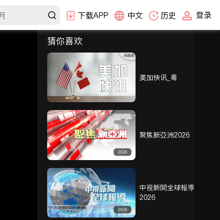
聯邦政府關門危
登录
下载APP
中文
历史
機露曙光
猜你喜欢
选集
航班削減 各大機
場影響嚴重
聯邦暫停發放全
美加快讯_粤
額糧食券之爭
奧克拉荷馬性罪
犯潛逃13年後終
於落網
聚焦新亞洲2026
加州50號提案過
關之後續發展
前副總統錢尼辭
世 評價兩極
中視新聞全球報導
2026
安德魯王子被褫
奪皇室封號及軍
銜