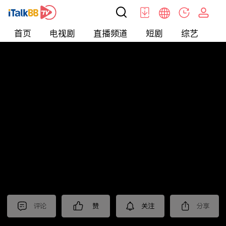
首页
电视剧
直播频道
短剧
综艺
电
北美
>
新闻
>
今日话题
评论
赞
关注
分享