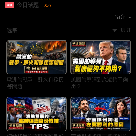
今日话题
8.0
新闻
首播时间：
2020-03
简介
选集
展开
歐洲的戰爭、野火和移民
美國的導彈到底還夠不夠
等問題
用？