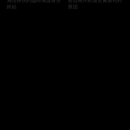
海地移民的臨時保護身份
密西根州初選左翼勝利的
終結
原因
评论
您还没有登录，请先登录
南加州奇諾崗離奇綁架殺
電視主持人母親被綁架案
登录
人案
回顧
最新评论
最热
/
最新
快来抢沙发～
俄亥俄聯邦參衆議員的家
中國男子在美國找代孕的
族之爭
大麻煩