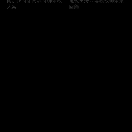
南加州奇諾崗離奇綁架殺
電視主持人母親被綁架案
人案
回顧
评论
您还没有登录，请先登录
俄亥俄聯邦參衆議員的家
中國男子在美國找代孕的
登录
族之爭
大麻煩
最新评论
最热
/
最新
快来抢沙发～
福奇聽證會的背景和法律
首都華盛頓倒影池之爭持
問題
續發酵