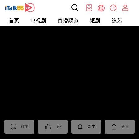
首页
电视剧
直播频道
短剧
综艺
电
北美
>
新闻
>
今日话题
评论
赞
关注
分享