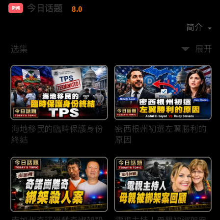
今日话题
8.0
新闻
首播时间：
2020-03
简介
选集
展开
海地移民的臨時保護身份
密西根州初選左翼勝利的
終結
原因