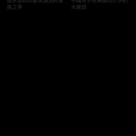
俄亥俄聯邦參衆議員的家
中國男子在美國找代孕的
族之爭
大麻煩
评论
您还没有登录，请先登录
福奇聽證會的背景和法律
首都華盛頓倒影池之爭持
登录
問題
續發酵
最新评论
最热
/
最新
快来抢沙发～
司法部長提名人參議院受
國際足協的股權計劃面臨
阻
反彈