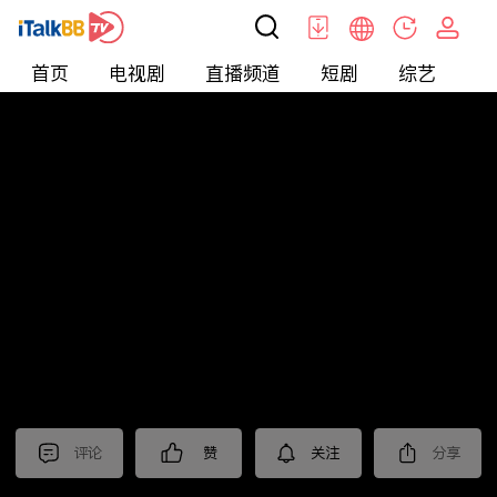
首页
电视剧
直播频道
短剧
综艺
电
北美
>
新闻
>
今日话题
评论
赞
关注
分享