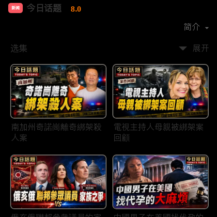
今日话题
8.0
新闻
首播时间：
2020-03
简介
选集
展开
南加州奇諾崗離奇綁架殺
電視主持人母親被綁架案
人案
回顧