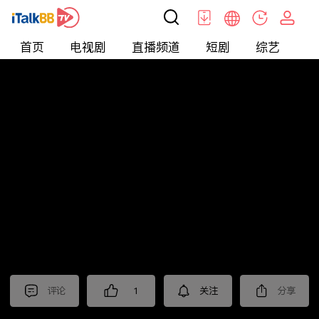
首页
电视剧
直播频道
短剧
综艺
电
北美
>
新闻
>
今日话题
评论
1
关注
分享