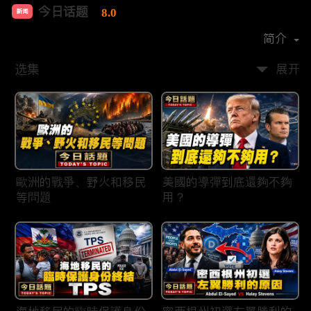
今日话题
8.0
新闻
首播时间：
2020-03
简介
选集
展开
歐洲的戰爭、野火和移民
美國的導彈到底還夠不夠
等問題
用？