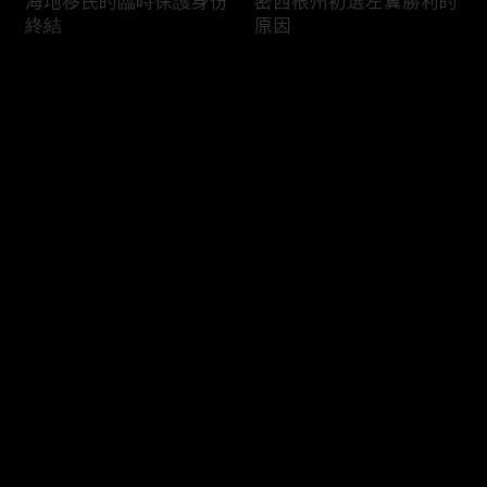
海地移民的臨時保護身份
密西根州初選左翼勝利的
終結
原因
评论
您还没有登录，请先登录
南加州奇諾崗離奇綁架殺
電視主持人母親被綁架案
登录
人案
回顧
最新评论
最热
/
最新
快来抢沙发～
俄亥俄聯邦參衆議員的家
中國男子在美國找代孕的
族之爭
大麻煩