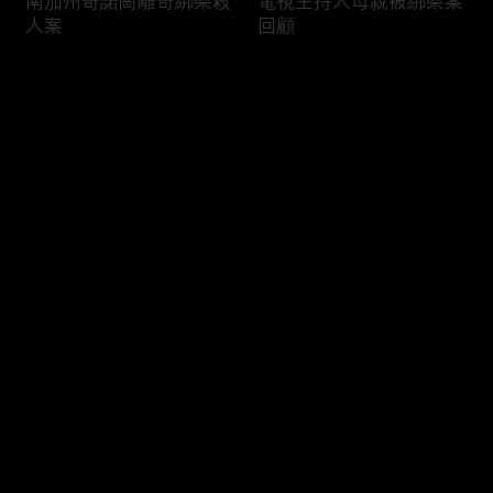
南加州奇諾崗離奇綁架殺
電視主持人母親被綁架案
人案
回顧
评论
您还没有登录，请先登录
俄亥俄聯邦參衆議員的家
中國男子在美國找代孕的
登录
族之爭
大麻煩
最新评论
最热
/
最新
快来抢沙发～
福奇聽證會的背景和法律
首都華盛頓倒影池之爭持
問題
續發酵