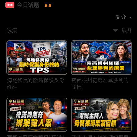
今日话题
8.0
新闻
首播时间：
2020-03
简介
选集
展开
海地移民的臨時保護身份
密西根州初選左翼勝利的
終結
原因