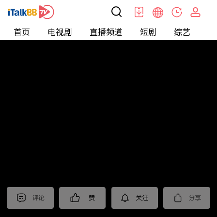
首页
电视剧
直播频道
短剧
综艺
电
北美
>
新闻
>
今日话题
评论
赞
关注
分享