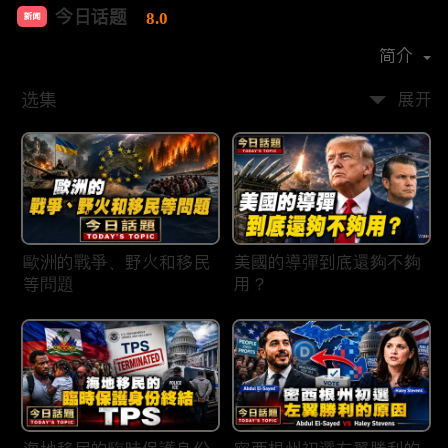
今日话题
8.0
新闻
首播时间：
2020-03
简介
选集
展开
歐洲的戰爭、野火和移民
美國的導彈到底還夠不夠
等問題
用？