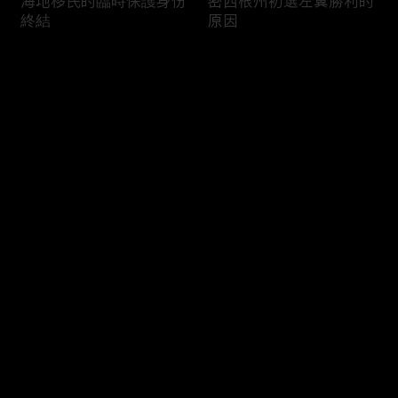
海地移民的臨時保護身份
密西根州初選左翼勝利的
終結
原因
评论
您还没有登录，请先登录
南加州奇諾崗離奇綁架殺
電視主持人母親被綁架案
登录
人案
回顧
最新评论
最热
/
最新
快来抢沙发～
俄亥俄聯邦參衆議員的家
中國男子在美國找代孕的
族之爭
大麻煩