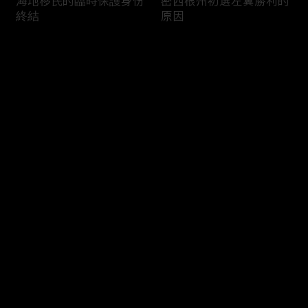
海地移民的臨時保護身份
密西根州初選左翼勝利的
終結
原因
评论
您还没有登录，请先登录
南加州奇諾崗離奇綁架殺
電視主持人母親被綁架案
登录
人案
回顧
最新评论
最热
/
最新
快来抢沙发～
俄亥俄聯邦參衆議員的家
中國男子在美國找代孕的
族之爭
大麻煩