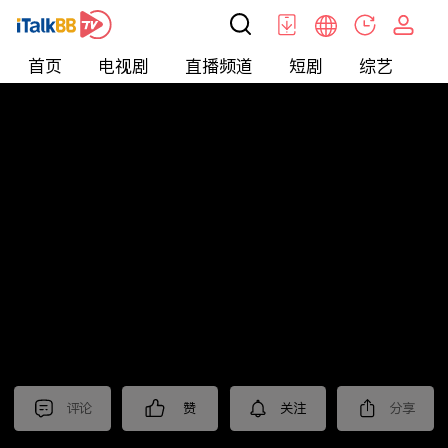
首页
电视剧
直播频道
短剧
综艺
电
北美
>
新闻
>
今日话题
评论
赞
关注
分享