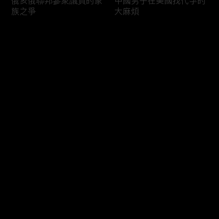
俄亥俄聯邦參衆議員的家
中國男子在美國找代孕的
族之爭
大麻煩
评论
您还没有登录，请先登录
福奇聽證會的背景和法律
首都華盛頓倒影池之爭持
登录
問題
續發酵
最新评论
最热
/
最新
快来抢沙发～
司法部長提名人參議院受
國際足協的股權計劃面臨
阻
反彈