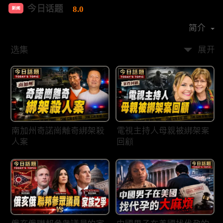
今日话题
8.0
新闻
首播时间：
2020-03
简介
选集
展开
南加州奇諾崗離奇綁架殺
電視主持人母親被綁架案
人案
回顧