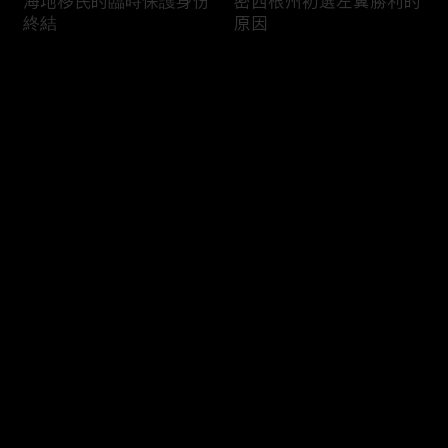
海地移民的臨時保護身份
密西根州初選左翼勝利的
終結
原因
评论
您还没有登录，请先登录
南加州奇諾崗離奇綁架殺
電視主持人母親被綁架案
登录
人案
回顧
最新评论
最热
/
最新
快来抢沙发～
俄亥俄聯邦參衆議員的家
中國男子在美國找代孕的
族之爭
大麻煩