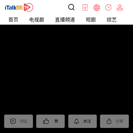
首页
电视剧
直播频道
短剧
综艺
电
北美
>
新闻
>
今日话题
评论
赞
关注
分享