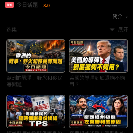
今日话题
8.0
新闻
首播时间：
2020-03
简介
选集
展开
歐洲的戰爭、野火和移民
美國的導彈到底還夠不夠
等問題
用？