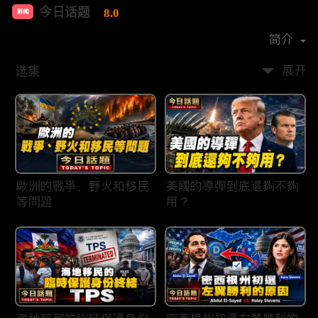
今日话题
8.0
新闻
首播时间：
2020-03
简介
选集
展开
歐洲的戰爭、野火和移民
美國的導彈到底還夠不夠
等問題
用？