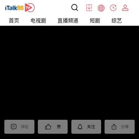
首页
电视剧
直播频道
短剧
综艺
电
北美
>
新闻
>
今日话题
评论
赞
关注
分享