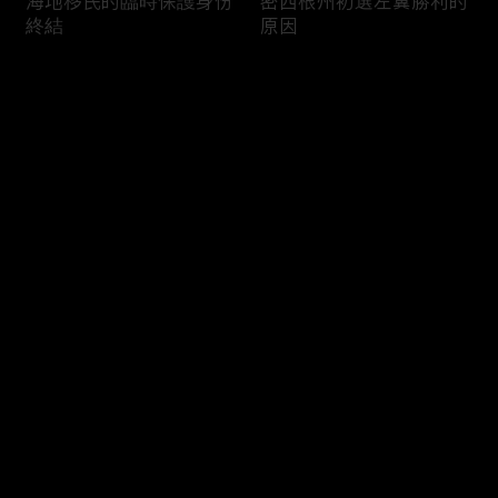
海地移民的臨時保護身份
密西根州初選左翼勝利的
終結
原因
评论
您还没有登录，请先登录
南加州奇諾崗離奇綁架殺
電視主持人母親被綁架案
登录
人案
回顧
最新评论
最热
/
最新
快来抢沙发～
俄亥俄聯邦參衆議員的家
中國男子在美國找代孕的
族之爭
大麻煩