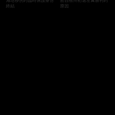
海地移民的臨時保護身份
密西根州初選左翼勝利的
終結
原因
评论
您还没有登录，请先登录
南加州奇諾崗離奇綁架殺
電視主持人母親被綁架案
登录
人案
回顧
最新评论
最热
/
最新
快来抢沙发～
俄亥俄聯邦參衆議員的家
中國男子在美國找代孕的
族之爭
大麻煩