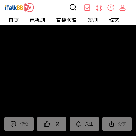
首页
电视剧
直播频道
短剧
综艺
电
北美
>
新闻
>
今日话题
评论
赞
关注
分享