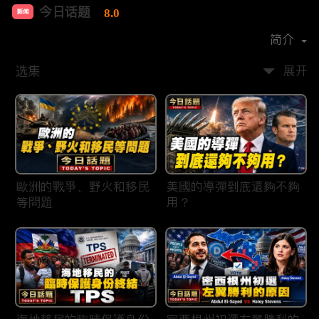
今日话题
8.0
新闻
首播时间：
2020-03
简介
选集
展开
歐洲的戰爭、野火和移民
美國的導彈到底還夠不夠
等問題
用？