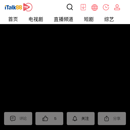
首页
电视剧
直播频道
短剧
综艺
电
北美
>
新闻
>
今日话题
评论
5
关注
分享