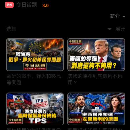
今日话题
8.0
新闻
首播时间：
2020-03
简介
选集
展开
歐洲的戰爭、野火和移民
美國的導彈到底還夠不夠
等問題
用？