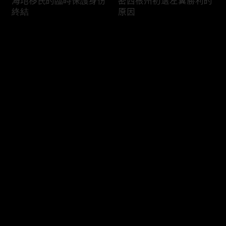
海地移民的臨時保護身份
密西根州初選左翼勝利的
終結
原因
评论
您还没有登录，请先登录
南加州奇諾崗離奇綁架殺
電視主持人母親被綁架案
登录
人案
回顧
最新评论
最热
/
最新
快来抢沙发～
俄亥俄聯邦參衆議員的家
中國男子在美國找代孕的
族之爭
大麻煩