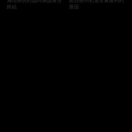
海地移民的臨時保護身份
密西根州初選左翼勝利的
終結
原因
评论
您还没有登录，请先登录
南加州奇諾崗離奇綁架殺
電視主持人母親被綁架案
登录
人案
回顧
最新评论
最热
/
最新
快来抢沙发～
俄亥俄聯邦參衆議員的家
中國男子在美國找代孕的
族之爭
大麻煩