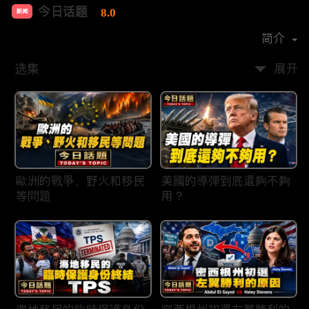
今日话题
8.0
新闻
首播时间：
2020-03
简介
选集
展开
歐洲的戰爭、野火和移民
美國的導彈到底還夠不夠
等問題
用？