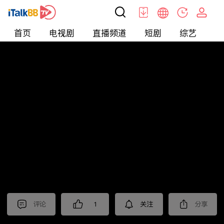
首页
电视剧
直播频道
短剧
综艺
电
北美
>
新闻
>
今日话题
评论
1
关注
分享