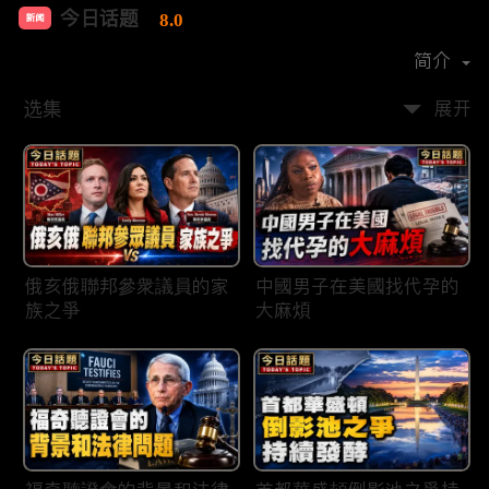
今日话题
8.0
新闻
首播时间：
2020-03
简介
选集
展开
俄亥俄聯邦參衆議員的家
中國男子在美國找代孕的
族之爭
大麻煩