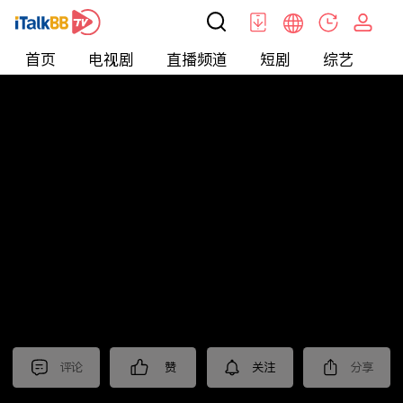
首页
电视剧
直播频道
短剧
综艺
电
北美
>
新闻
>
今日话题
评论
赞
关注
分享