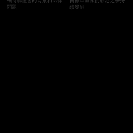
福奇聽證會的背景和法律
首都華盛頓倒影池之爭持
問題
續發酵
评论
您还没有登录，请先登录
司法部長提名人參議院受
國際足協的股權計劃面臨
登录
阻
反彈
最新评论
最热
/
最新
快来抢沙发～
國會關於永久夏令時的法
美國的老人照顧花費和遺
案
產