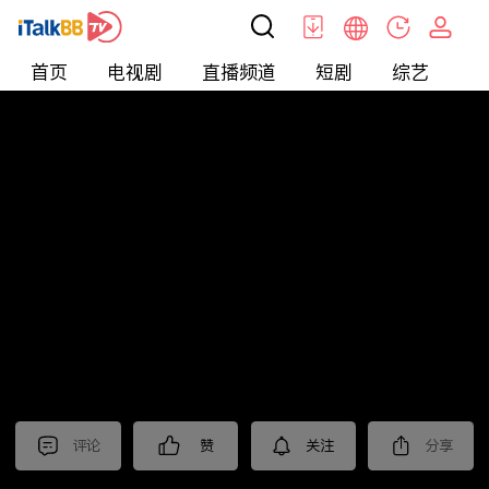
首页
电视剧
直播频道
短剧
综艺
电
北美
>
新闻
>
今日话题
评论
赞
关注
分享