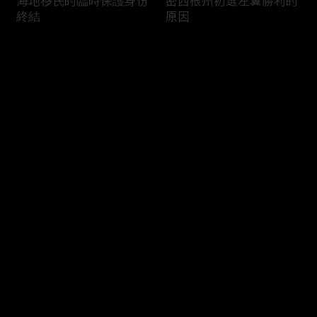
海地移民的臨時保護身份
密西根州初選左翼勝利的
終結
原因
评论
您还没有登录，请先登录
南加州奇諾崗離奇綁架殺
電視主持人母親被綁架案
登录
人案
回顧
最新评论
最热
/
最新
快来抢沙发～
俄亥俄聯邦參衆議員的家
中國男子在美國找代孕的
族之爭
大麻煩