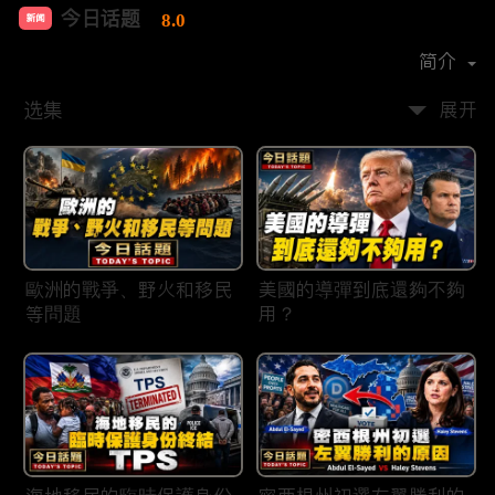
今日话题
8.0
新闻
首播时间：
2020-03
简介
选集
展开
歐洲的戰爭、野火和移民
美國的導彈到底還夠不夠
等問題
用？