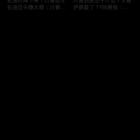
把油价降下来！川普怒斥
川普到底想干什么？又被
石油巨头赚太狠；川普整
伊朗耍了？FBI通报：美
顿DEI见效！美国大学言
国至少七州供水系统遭受
论限制降至20年最低；华
攻击；华盛顿州山火失
评论
盛顿州山火，警方抓获纵
控！600栋建筑被毁，6
火嫌疑人；20260804
万人紧急疏散；川普的国
家情报总监正式换帅！克
您还没有登录，请先登录
莱顿上任；20260803
亚马逊获退$6亿川普关
6万非法移民涌入西班
登录
税！普通顾客为何分不到
牙！究竟发生了什么？川
钱，退款去哪儿了？美国
普警告：民主党若重新掌
一年花$3756亿修路！加
权，美国将会比西班牙更
州纽约高税，公路排名为
惨；纽森哥公布4年税
最新评论
最热
/
最新
何接近垫底？川普公开反
表！年入最高$350万；
对皮罗撤诉！倒影池到底
20260731
快来抢沙发～
是人为破坏，还是施工缺
陷？20260801
索罗斯不再给民主党中央
川普怒批最高法院两项裁
捐款！党部资不抵债，共
决：让美国损失数万亿美
和党资金领先3倍；川普
元；伊朗黑客疑似攻击明
集团300多个账户为何被
州供水系统36个城市中