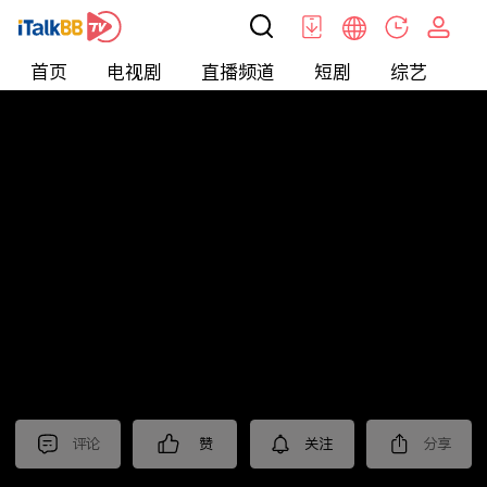
首页
电视剧
直播频道
短剧
综艺
电
北美
>
新闻
>
老尤时谈
评论
赞
关注
分享