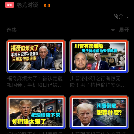
老尤时谈
8.0
新闻
首播时间：
2020-09
简介
选集
展开
福奇麻烦大了！被认定藐
川普洛杉矶之行有惊无
视国会，手机和日记被调
险！男子持枪偷拍安保部
查组掌握；川普私下定调
署被捕；白宫解密：FBI
2028？一句“我们需要选
秘密调查川普的“牛津逗
万斯”引爆接班人之争；
号”行动；司法部进驻密
美军激光武器即将上战
歇根州监督选举；
场：不用再拿百万导弹打
OpenAI招聘涉嫌歧视美
廉价无人机；20260806
国工人，罚款赔偿$320
万；20260805