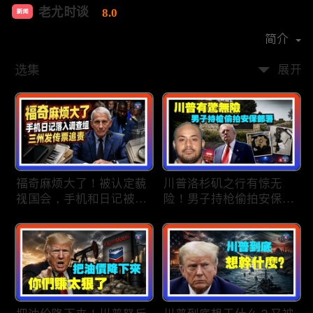
老尤时谈
8.0
新闻
首播时间：
2020-09
简介
选集
展开
福奇麻烦大了！被认定藐
川普洛杉矶之行有惊无
视国会，手机和日记被调
险！男子持枪偷拍安保部
查组掌握；川普私下定调
署被捕；白宫解密：FBI
2028？一句“我们需要选
秘密调查川普的“牛津逗
万斯”引爆接班人之争；
号”行动；司法部进驻密
美军激光武器即将上战
歇根州监督选举；
场：不用再拿百万导弹打
OpenAI招聘涉嫌歧视美
廉价无人机；20260806
国工人，罚款赔偿$320
万；20260805