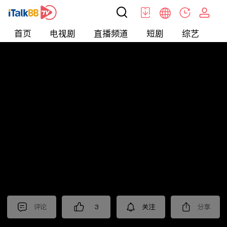
首页
电视剧
直播频道
短剧
综艺
电
北美
>
新闻
>
老尤时谈
评论
3
关注
分享