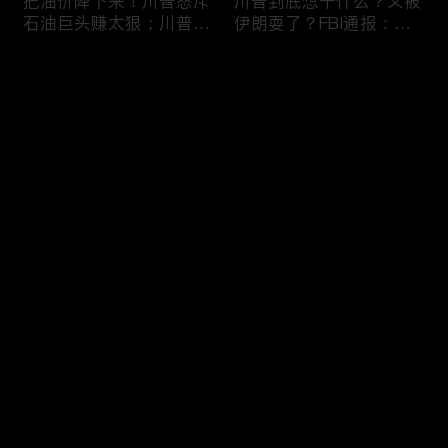
把油价降下来！川普怒斥
川普到底想干什么？又被
石油巨头赚太狠；川普整
伊朗耍了？FBI通报：美
顿DEI见效！美国大学言
国至少七州供水系统遭受
论限制降至20年最低；华
攻击；华盛顿州山火失
评论
盛顿州山火，警方抓获纵
控！600栋建筑被毁，6
火嫌疑人；20260804
万人紧急疏散；川普的国
家情报总监正式换帅！克
您还没有登录，请先登录
莱顿上任；20260803
亚马逊获退$6亿川普关
6万非法移民涌入西班
登录
税！普通顾客为何分不到
牙！究竟发生了什么？川
钱，退款去哪儿了？美国
普警告：民主党若重新掌
一年花$3756亿修路！加
权，美国将会比西班牙更
州纽约高税，公路排名为
惨；纽森哥公布4年税
最新评论
最热
/
最新
何接近垫底？川普公开反
表！年入最高$350万；
对皮罗撤诉！倒影池到底
20260731
快来抢沙发～
是人为破坏，还是施工缺
陷？20260801
索罗斯不再给民主党中央
川普怒批最高法院两项裁
捐款！党部资不抵债，共
决：让美国损失数万亿美
和党资金领先3倍；川普
元；伊朗黑客疑似攻击明
集团300多个账户为何被
州供水系统36个城市中