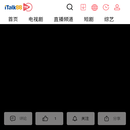
首页
电视剧
直播频道
短剧
综艺
电
北美
>
新闻
>
老尤时谈
评论
1
关注
分享