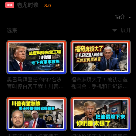
老尤时谈
8.0
新闻
首播时间：
2020-09
简介
选集
展开
奥巴马拜登任命的2名法
福奇麻烦大了！被认定藐
官叫停白宫工程！川普
视国会，手机和日记被调
曝：背后还有军事设施；
查组掌握；川普私下定调
物价上涨，会让共和党输
2028？一句“我们需要选
掉中期选举吗？川普手握
万斯”引爆接班人之争；
$4亿资金！全面投入中期
美军激光武器即将上战
选战；20260807
场：不用再拿百万导弹打
廉价无人机；20260806