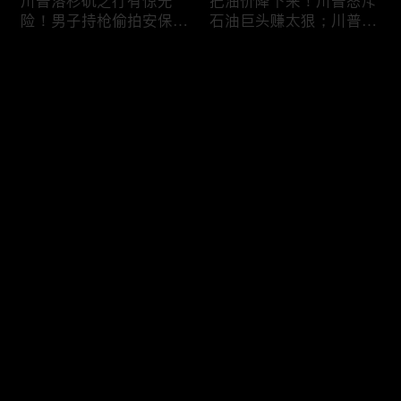
川普洛杉矶之行有惊无
把油价降下来！川普怒斥
险！男子持枪偷拍安保部
石油巨头赚太狠；川普整
署被捕；白宫解密：FBI
顿DEI见效！美国大学言
秘密调查川普的“牛津逗
论限制降至20年最低；华
评论
号”行动；司法部进驻密
盛顿州山火，警方抓获纵
歇根州监督选举；
火嫌疑人；20260804
OpenAI招聘涉嫌歧视美
您还没有登录，请先登录
国工人，罚款赔偿$320
万；20260805
川普到底想干什么？又被
亚马逊获退$6亿川普关
登录
伊朗耍了？FBI通报：美
税！普通顾客为何分不到
国至少七州供水系统遭受
钱，退款去哪儿了？美国
攻击；华盛顿州山火失
一年花$3756亿修路！加
控！600栋建筑被毁，6
州纽约高税，公路排名为
最新评论
最热
/
最新
万人紧急疏散；川普的国
何接近垫底？川普公开反
家情报总监正式换帅！克
对皮罗撤诉！倒影池到底
快来抢沙发～
莱顿上任；20260803
是人为破坏，还是施工缺
陷？20260801
6万非法移民涌入西班
索罗斯不再给民主党中央
牙！究竟发生了什么？川
捐款！党部资不抵债，共
普警告：民主党若重新掌
和党资金领先3倍；川普
权，美国将会比西班牙更
集团300多个账户为何被