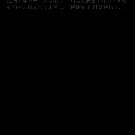
把油价降下来！川普怒斥
川普到底想干什么？又被
石油巨头赚太狠；川普整
伊朗耍了？FBI通报：美
顿DEI见效！美国大学言
国至少七州供水系统遭受
论限制降至20年最低；华
攻击；华盛顿州山火失
评论
盛顿州山火，警方抓获纵
控！600栋建筑被毁，6
火嫌疑人；20260804
万人紧急疏散；川普的国
家情报总监正式换帅！克
您还没有登录，请先登录
莱顿上任；20260803
亚马逊获退$6亿川普关
6万非法移民涌入西班
登录
税！普通顾客为何分不到
牙！究竟发生了什么？川
钱，退款去哪儿了？美国
普警告：民主党若重新掌
一年花$3756亿修路！加
权，美国将会比西班牙更
州纽约高税，公路排名为
惨；纽森哥公布4年税
最新评论
最热
/
最新
何接近垫底？川普公开反
表！年入最高$350万；
对皮罗撤诉！倒影池到底
20260731
快来抢沙发～
是人为破坏，还是施工缺
陷？20260801
索罗斯不再给民主党中央
川普怒批最高法院两项裁
捐款！党部资不抵债，共
决：让美国损失数万亿美
和党资金领先3倍；川普
元；伊朗黑客疑似攻击明
集团300多个账户为何被
州供水系统36个城市中