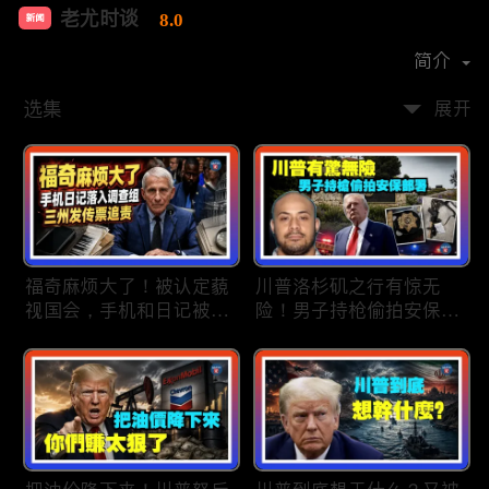
老尤时谈
8.0
新闻
首播时间：
2020-09
简介
选集
展开
福奇麻烦大了！被认定藐
川普洛杉矶之行有惊无
视国会，手机和日记被调
险！男子持枪偷拍安保部
查组掌握；川普私下定调
署被捕；白宫解密：FBI
2028？一句“我们需要选
秘密调查川普的“牛津逗
万斯”引爆接班人之争；
号”行动；司法部进驻密
美军激光武器即将上战
歇根州监督选举；
场：不用再拿百万导弹打
OpenAI招聘涉嫌歧视美
廉价无人机；20260806
国工人，罚款赔偿$320
万；20260805