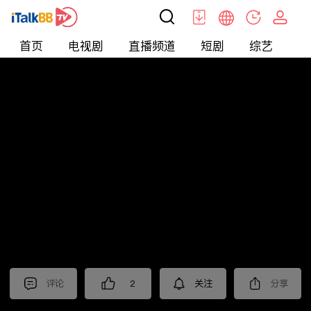
首页
电视剧
直播频道
短剧
综艺
电
北美
>
新闻
>
老尤时谈
评论
2
关注
分享