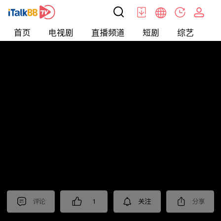
首页
电视剧
直播频道
短剧
综艺
电
北美
>
新闻
>
老尤时谈
评论
1
关注
分享