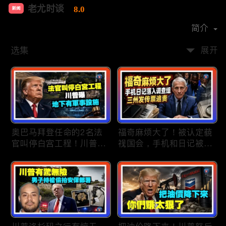
老尤时谈
8.0
新闻
首播时间：
2020-09
简介
选集
展开
奥巴马拜登任命的2名法
福奇麻烦大了！被认定藐
官叫停白宫工程！川普
视国会，手机和日记被调
曝：背后还有军事设施；
查组掌握；川普私下定调
物价上涨，会让共和党输
2028？一句“我们需要选
掉中期选举吗？川普手握
万斯”引爆接班人之争；
$4亿资金！全面投入中期
美军激光武器即将上战
选战；20260807
场：不用再拿百万导弹打
廉价无人机；20260806