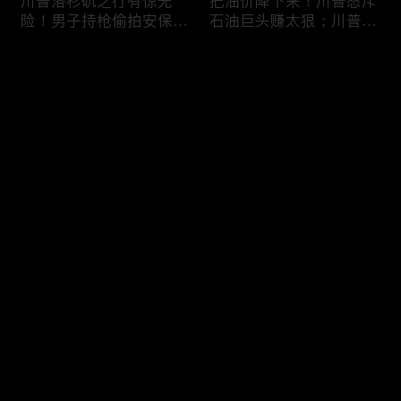
川普洛杉矶之行有惊无
把油价降下来！川普怒斥
险！男子持枪偷拍安保部
石油巨头赚太狠；川普整
署被捕；白宫解密：FBI
顿DEI见效！美国大学言
秘密调查川普的“牛津逗
论限制降至20年最低；华
评论
号”行动；司法部进驻密
盛顿州山火，警方抓获纵
歇根州监督选举；
火嫌疑人；20260804
OpenAI招聘涉嫌歧视美
您还没有登录，请先登录
国工人，罚款赔偿$320
万；20260805
川普到底想干什么？又被
亚马逊获退$6亿川普关
登录
伊朗耍了？FBI通报：美
税！普通顾客为何分不到
国至少七州供水系统遭受
钱，退款去哪儿了？美国
攻击；华盛顿州山火失
一年花$3756亿修路！加
控！600栋建筑被毁，6
州纽约高税，公路排名为
最新评论
最热
/
最新
万人紧急疏散；川普的国
何接近垫底？川普公开反
家情报总监正式换帅！克
对皮罗撤诉！倒影池到底
快来抢沙发～
莱顿上任；20260803
是人为破坏，还是施工缺
陷？20260801
6万非法移民涌入西班
索罗斯不再给民主党中央
牙！究竟发生了什么？川
捐款！党部资不抵债，共
普警告：民主党若重新掌
和党资金领先3倍；川普
权，美国将会比西班牙更
集团300多个账户为何被