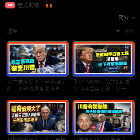
老尤时谈
8.0
新闻
首播时间：
2020-09
简介
选集
展开
民主党亮剑！一旦夺回众
奥巴马拜登任命的2名法
院，川普将遭全面调查；
官叫停白宫工程！川普
民主党内战升级！温和派
曝：背后还有军事设施；
砸$1500万对付社会主义
物价上涨，会让共和党输
者；川普司法部长惊险过
掉中期选举吗？川普手握
关！两名共和党人倒戈，
$4亿资金！全面投入中期
川普怒批穆尔科斯基；
选战；20260807
20260808