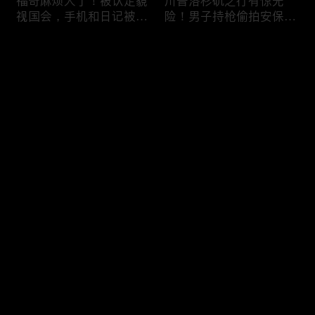
福奇麻烦大了！被认定藐
川普洛杉矶之行有惊无
视国会，手机和日记被调
险！男子持枪偷拍安保部
查组掌握；川普私下定调
署被捕；白宫解密：FBI
2028？一句“我们需要选
秘密调查川普的“牛津逗
评论
万斯”引爆接班人之争；
号”行动；司法部进驻密
美军激光武器即将上战
歇根州监督选举；
场：不用再拿百万导弹打
OpenAI招聘涉嫌歧视美
您还没有登录，请先登录
廉价无人机；20260806
国工人，罚款赔偿$320
万；20260805
把油价降下来！川普怒斥
川普到底想干什么？又被
登录
石油巨头赚太狠；川普整
伊朗耍了？FBI通报：美
顿DEI见效！美国大学言
国至少七州供水系统遭受
论限制降至20年最低；华
攻击；华盛顿州山火失
盛顿州山火，警方抓获纵
控！600栋建筑被毁，6
最新评论
最热
/
最新
火嫌疑人；20260804
万人紧急疏散；川普的国
家情报总监正式换帅！克
快来抢沙发～
莱顿上任；20260803
亚马逊获退$6亿川普关
6万非法移民涌入西班
税！普通顾客为何分不到
牙！究竟发生了什么？川
钱，退款去哪儿了？美国
普警告：民主党若重新掌
一年花$3756亿修路！加
权，美国将会比西班牙更