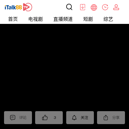
首页
电视剧
直播频道
短剧
综艺
电
北美
>
新闻
>
老尤时谈
评论
3
关注
分享