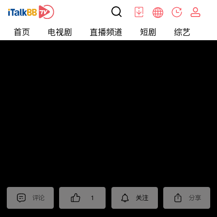
首页
电视剧
直播频道
短剧
综艺
电
北美
>
新闻
>
老尤时谈
评论
1
关注
分享