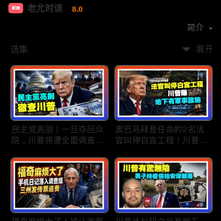
老尤时谈
8.0
新闻
首播时间：
2020-09
简介
选集
展开
民主党亮剑！一旦夺回众
奥巴马拜登任命的2名法
院，川普将遭全面调查；
官叫停白宫工程！川普
民主党内战升级！温和派
曝：背后还有军事设施；
砸$1500万对付社会主义
物价上涨，会让共和党输
者；川普司法部长惊险过
掉中期选举吗？川普手握
关！两名共和党人倒戈，
$4亿资金！全面投入中期
川普怒批穆尔科斯基；
选战；20260807
20260808