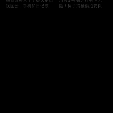
福奇麻烦大了！被认定藐
川普洛杉矶之行有惊无
视国会，手机和日记被调
险！男子持枪偷拍安保部
查组掌握；川普私下定调
署被捕；白宫解密：FBI
2028？一句“我们需要选
秘密调查川普的“牛津逗
评论
万斯”引爆接班人之争；
号”行动；司法部进驻密
美军激光武器即将上战
歇根州监督选举；
场：不用再拿百万导弹打
OpenAI招聘涉嫌歧视美
您还没有登录，请先登录
廉价无人机；20260806
国工人，罚款赔偿$320
万；20260805
把油价降下来！川普怒斥
川普到底想干什么？又被
登录
石油巨头赚太狠；川普整
伊朗耍了？FBI通报：美
顿DEI见效！美国大学言
国至少七州供水系统遭受
论限制降至20年最低；华
攻击；华盛顿州山火失
盛顿州山火，警方抓获纵
控！600栋建筑被毁，6
最新评论
最热
/
最新
火嫌疑人；20260804
万人紧急疏散；川普的国
家情报总监正式换帅！克
快来抢沙发～
莱顿上任；20260803
亚马逊获退$6亿川普关
6万非法移民涌入西班
税！普通顾客为何分不到
牙！究竟发生了什么？川
钱，退款去哪儿了？美国
普警告：民主党若重新掌
一年花$3756亿修路！加
权，美国将会比西班牙更