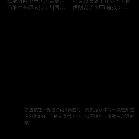
把油价降下来！川普怒斥
川普到底想干什么？又被
石油巨头赚太狠；川普整
伊朗耍了？FBI通报：美
顿DEI见效！美国大学言
国至少七州供水系统遭受
论限制降至20年最低；华
攻击；华盛顿州山火失
评论
(1)
盛顿州山火，警方抓获纵
控！600栋建筑被毁，6
火嫌疑人；20260804
万人紧急疏散；川普的国
家情报总监正式换帅！克
您还没有登录，请先登录
莱顿上任；20260803
亚马逊获退$6亿川普关
6万非法移民涌入西班
登录
税！普通顾客为何分不到
牙！究竟发生了什么？川
钱，退款去哪儿了？美国
普警告：民主党若重新掌
一年花$3756亿修路！加
权，美国将会比西班牙更
州纽约高税，公路排名为
惨；纽森哥公布4年税
最新评论
(1)
最热
/
最新
何接近垫底？川普公开反
表！年入最高$350万；
对皮罗撤诉！倒影池到底
20260731
Nana Feng
是人为破坏，还是施工缺
你应该在一频道介绍2频道的，我就是从你的一频道知道
陷？20260801
索罗斯不再给民主党中央
川普怒批最高法院两项裁
有2频道的，你的新闻很中立，挺不错的，继续按时更新
捐款！党部资不抵债，共
决：让美国损失数万亿美
哦！
和党资金领先3倍；川普
元；伊朗黑客疑似攻击明
2021年9月17日
1
回复
集团300多个账户为何被
州供水系统36个城市中