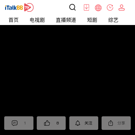
首页
电视剧
直播频道
短剧
综艺
电
北美
>
新闻
>
老尤时谈
1
8
关注
分享