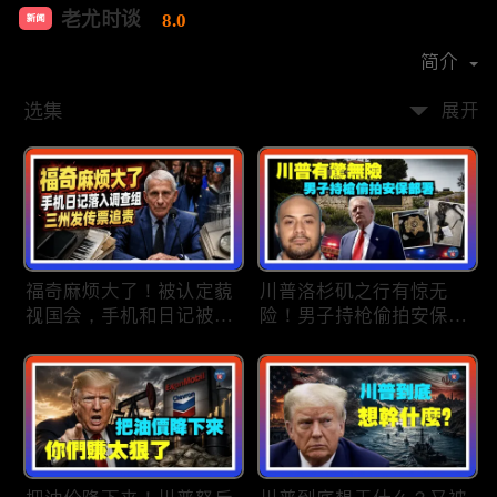
老尤时谈
8.0
新闻
首播时间：
2020-09
简介
选集
展开
福奇麻烦大了！被认定藐
川普洛杉矶之行有惊无
视国会，手机和日记被调
险！男子持枪偷拍安保部
查组掌握；川普私下定调
署被捕；白宫解密：FBI
2028？一句“我们需要选
秘密调查川普的“牛津逗
万斯”引爆接班人之争；
号”行动；司法部进驻密
美军激光武器即将上战
歇根州监督选举；
场：不用再拿百万导弹打
OpenAI招聘涉嫌歧视美
廉价无人机；20260806
国工人，罚款赔偿$320
万；20260805