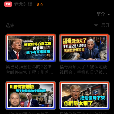
老尤时谈
8.0
新闻
首播时间：
2020-09
简介
选集
展开
奥巴马拜登任命的2名法
福奇麻烦大了！被认定藐
官叫停白宫工程！川普
视国会，手机和日记被调
曝：背后还有军事设施；
查组掌握；川普私下定调
物价上涨，会让共和党输
2028？一句“我们需要选
掉中期选举吗？川普手握
万斯”引爆接班人之争；
$4亿资金！全面投入中期
美军激光武器即将上战
选战；20260807
场：不用再拿百万导弹打
廉价无人机；20260806