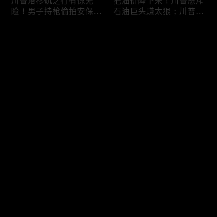
川普洛杉矶之行有惊无
把油价降下来！川普怒斥
险！男子持枪偷拍安保部
石油巨头赚太狠；川普整
署被捕；白宫解密：FBI
顿DEI见效！美国大学言
秘密调查川普的“牛津逗
论限制降至20年最低；华
评论
号”行动；司法部进驻密
盛顿州山火，警方抓获纵
歇根州监督选举；
火嫌疑人；20260804
OpenAI招聘涉嫌歧视美
您还没有登录，请先登录
国工人，罚款赔偿$320
万；20260805
川普到底想干什么？又被
亚马逊获退$6亿川普关
登录
伊朗耍了？FBI通报：美
税！普通顾客为何分不到
国至少七州供水系统遭受
钱，退款去哪儿了？美国
攻击；华盛顿州山火失
一年花$3756亿修路！加
控！600栋建筑被毁，6
州纽约高税，公路排名为
最新评论
最热
/
最新
万人紧急疏散；川普的国
何接近垫底？川普公开反
家情报总监正式换帅！克
对皮罗撤诉！倒影池到底
快来抢沙发～
莱顿上任；20260803
是人为破坏，还是施工缺
陷？20260801
6万非法移民涌入西班
索罗斯不再给民主党中央
牙！究竟发生了什么？川
捐款！党部资不抵债，共
普警告：民主党若重新掌
和党资金领先3倍；川普
权，美国将会比西班牙更
集团300多个账户为何被