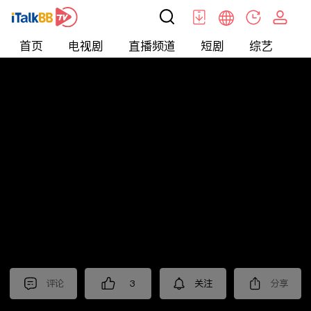
首页
电视剧
直播频道
短剧
综艺
电
北美
>
新闻
>
老尤时谈
评论
3
关注
分享