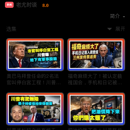
老尤时谈
8.0
新闻
首播时间：
2020-09
简介
选集
展开
奥巴马拜登任命的2名法
福奇麻烦大了！被认定藐
官叫停白宫工程！川普
视国会，手机和日记被调
曝：背后还有军事设施；
查组掌握；川普私下定调
物价上涨，会让共和党输
2028？一句“我们需要选
掉中期选举吗？川普手握
万斯”引爆接班人之争；
$4亿资金！全面投入中期
美军激光武器即将上战
选战；20260807
场：不用再拿百万导弹打
廉价无人机；20260806