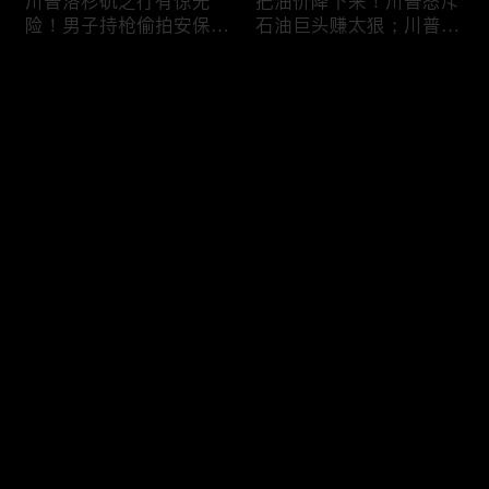
川普洛杉矶之行有惊无
把油价降下来！川普怒斥
险！男子持枪偷拍安保部
石油巨头赚太狠；川普整
署被捕；白宫解密：FBI
顿DEI见效！美国大学言
秘密调查川普的“牛津逗
论限制降至20年最低；华
评论
号”行动；司法部进驻密
盛顿州山火，警方抓获纵
歇根州监督选举；
火嫌疑人；20260804
OpenAI招聘涉嫌歧视美
您还没有登录，请先登录
国工人，罚款赔偿$320
万；20260805
川普到底想干什么？又被
亚马逊获退$6亿川普关
登录
伊朗耍了？FBI通报：美
税！普通顾客为何分不到
国至少七州供水系统遭受
钱，退款去哪儿了？美国
攻击；华盛顿州山火失
一年花$3756亿修路！加
控！600栋建筑被毁，6
州纽约高税，公路排名为
最新评论
最热
/
最新
万人紧急疏散；川普的国
何接近垫底？川普公开反
家情报总监正式换帅！克
对皮罗撤诉！倒影池到底
快来抢沙发～
莱顿上任；20260803
是人为破坏，还是施工缺
陷？20260801
6万非法移民涌入西班
索罗斯不再给民主党中央
牙！究竟发生了什么？川
捐款！党部资不抵债，共
普警告：民主党若重新掌
和党资金领先3倍；川普
权，美国将会比西班牙更
集团300多个账户为何被