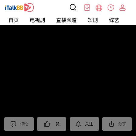
首页
电视剧
直播频道
短剧
综艺
电
北美
>
新闻
>
老尤时谈
评论
赞
关注
分享