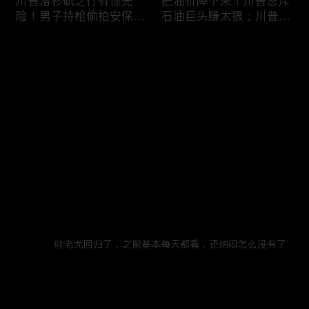
川普洛杉矶之行有惊无
把油价降下来！川普怒斥
险！男子持枪偷拍安保部
石油巨头赚太狠；川普整
署被捕；白宫解密：FBI
顿DEI见效！美国大学言
秘密调查川普的“牛津逗
论限制降至20年最低；华
评论
(1)
号”行动；司法部进驻密
盛顿州山火，警方抓获纵
歇根州监督选举；
火嫌疑人；20260804
OpenAI招聘涉嫌歧视美
您还没有登录，请先登录
国工人，罚款赔偿$320
万；20260805
川普到底想干什么？又被
亚马逊获退$6亿川普关
登录
伊朗耍了？FBI通报：美
税！普通顾客为何分不到
国至少七州供水系统遭受
钱，退款去哪儿了？美国
攻击；华盛顿州山火失
一年花$3756亿修路！加
控！600栋建筑被毁，6
州纽约高税，公路排名为
最新评论
(1)
最热
/
最新
万人紧急疏散；川普的国
何接近垫底？川普公开反
家情报总监正式换帅！克
对皮罗撤诉！倒影池到底
胡阿有
莱顿上任；20260803
是人为破坏，还是施工缺
哇老尤回归了，之前基本每天都看，还纳闷怎么没有了
陷？20260801
6万非法移民涌入西班
索罗斯不再给民主党中央
2021年11月18日
回复
牙！究竟发生了什么？川
捐款！党部资不抵债，共
普警告：民主党若重新掌
和党资金领先3倍；川普
权，美国将会比西班牙更
集团300多个账户为何被