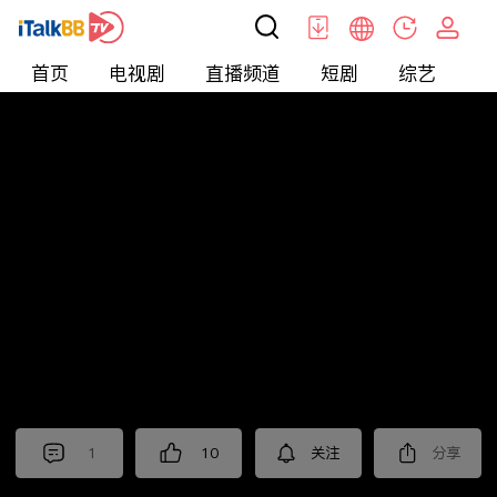
首页
电视剧
直播频道
短剧
综艺
电
北美
>
新闻
>
老尤时谈
1
10
关注
分享