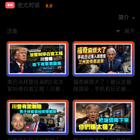
老尤时谈
8.0
新闻
首播时间：
2020-09
简介
选集
展开
奥巴马拜登任命的2名法
福奇麻烦大了！被认定藐
官叫停白宫工程！川普
视国会，手机和日记被调
曝：背后还有军事设施；
查组掌握；川普私下定调
物价上涨，会让共和党输
2028？一句“我们需要选
掉中期选举吗？川普手握
万斯”引爆接班人之争；
$4亿资金！全面投入中期
美军激光武器即将上战
选战；20260807
场：不用再拿百万导弹打
廉价无人机；20260806