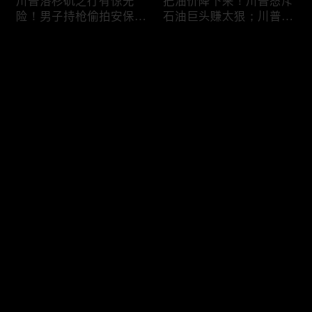
川普洛杉矶之行有惊无
把油价降下来！川普怒斥
险！男子持枪偷拍安保部
石油巨头赚太狠；川普整
署被捕；白宫解密：FBI
顿DEI见效！美国大学言
秘密调查川普的“牛津逗
论限制降至20年最低；华
评论
号”行动；司法部进驻密
盛顿州山火，警方抓获纵
歇根州监督选举；
火嫌疑人；20260804
OpenAI招聘涉嫌歧视美
您还没有登录，请先登录
国工人，罚款赔偿$320
万；20260805
川普到底想干什么？又被
亚马逊获退$6亿川普关
登录
伊朗耍了？FBI通报：美
税！普通顾客为何分不到
国至少七州供水系统遭受
钱，退款去哪儿了？美国
攻击；华盛顿州山火失
一年花$3756亿修路！加
控！600栋建筑被毁，6
州纽约高税，公路排名为
最新评论
最热
/
最新
万人紧急疏散；川普的国
何接近垫底？川普公开反
家情报总监正式换帅！克
对皮罗撤诉！倒影池到底
快来抢沙发～
莱顿上任；20260803
是人为破坏，还是施工缺
陷？20260801
6万非法移民涌入西班
索罗斯不再给民主党中央
牙！究竟发生了什么？川
捐款！党部资不抵债，共
普警告：民主党若重新掌
和党资金领先3倍；川普
权，美国将会比西班牙更
集团300多个账户为何被