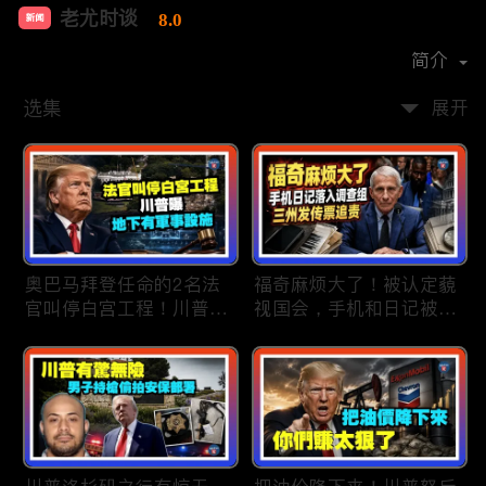
老尤时谈
8.0
新闻
首播时间：
2020-09
简介
选集
展开
奥巴马拜登任命的2名法
福奇麻烦大了！被认定藐
官叫停白宫工程！川普
视国会，手机和日记被调
曝：背后还有军事设施；
查组掌握；川普私下定调
物价上涨，会让共和党输
2028？一句“我们需要选
掉中期选举吗？川普手握
万斯”引爆接班人之争；
$4亿资金！全面投入中期
美军激光武器即将上战
选战；20260807
场：不用再拿百万导弹打
廉价无人机；20260806