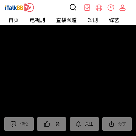
首页
电视剧
直播频道
短剧
综艺
电
北美
>
新闻
>
老尤时谈
评论
赞
关注
分享