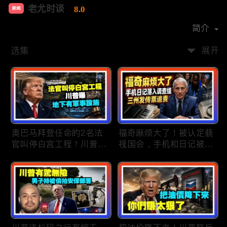
老尤时谈
8.0
新闻
首播时间：
2020-09
简介
选集
展开
奥巴马拜登任命的2名法
福奇麻烦大了！被认定藐
官叫停白宫工程！川普
视国会，手机和日记被调
曝：背后还有军事设施；
查组掌握；川普私下定调
物价上涨，会让共和党输
2028？一句“我们需要选
掉中期选举吗？川普手握
万斯”引爆接班人之争；
$4亿资金！全面投入中期
美军激光武器即将上战
选战；20260807
场：不用再拿百万导弹打
廉价无人机；20260806