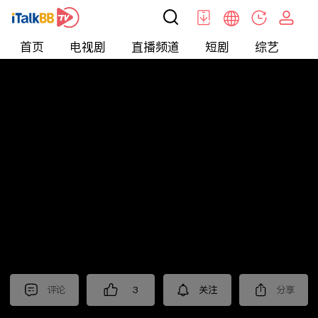
首页
电视剧
直播频道
短剧
综艺
电
北美
>
新闻
>
老尤时谈
评论
3
关注
分享