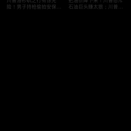
川普洛杉矶之行有惊无
把油价降下来！川普怒斥
险！男子持枪偷拍安保部
石油巨头赚太狠；川普整
署被捕；白宫解密：FBI
顿DEI见效！美国大学言
秘密调查川普的“牛津逗
论限制降至20年最低；华
评论
号”行动；司法部进驻密
盛顿州山火，警方抓获纵
歇根州监督选举；
火嫌疑人；20260804
OpenAI招聘涉嫌歧视美
您还没有登录，请先登录
国工人，罚款赔偿$320
万；20260805
川普到底想干什么？又被
亚马逊获退$6亿川普关
登录
伊朗耍了？FBI通报：美
税！普通顾客为何分不到
国至少七州供水系统遭受
钱，退款去哪儿了？美国
攻击；华盛顿州山火失
一年花$3756亿修路！加
控！600栋建筑被毁，6
州纽约高税，公路排名为
最新评论
最热
/
最新
万人紧急疏散；川普的国
何接近垫底？川普公开反
家情报总监正式换帅！克
对皮罗撤诉！倒影池到底
快来抢沙发～
莱顿上任；20260803
是人为破坏，还是施工缺
陷？20260801
6万非法移民涌入西班
索罗斯不再给民主党中央
牙！究竟发生了什么？川
捐款！党部资不抵债，共
普警告：民主党若重新掌
和党资金领先3倍；川普
权，美国将会比西班牙更
集团300多个账户为何被